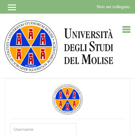
Non sei collegato.
Vai
al
contenuto
principale
Username