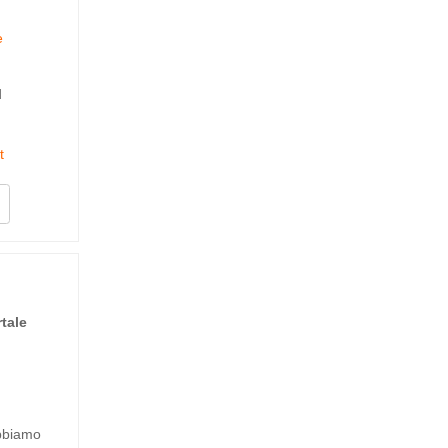
e
d
t
tale
abbiamo