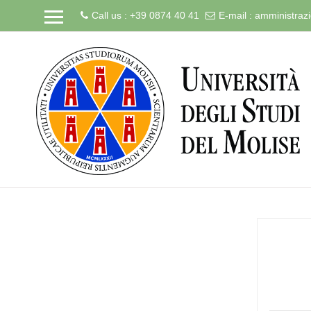
Call us : +39 0874 40 41
E-mail :
amministrazi
Skip
to
main
content